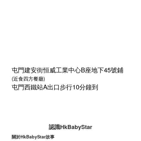
屯門建安街
恒威工業中心
B座地下45號鋪
(近食四方餐廳)
屯門西鐵站A出口步行10分鐘到
認識HkBabyStar
關於HkBabyStar故事