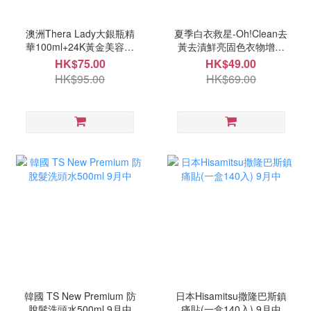
澳洲Thera Lady大銀瓶精
夏季白衣救星-Oh!Clean去
華100ml+24K黃金美容套
黃去漬鮮亮固色衣物增白
裝 9月尾
片10入(一套2盒) 11月中
HK$75.00
HK$49.00
HK$95.00
HK$69.00
韓國 TS New Premium 防
日本Hisamitsu撒隆巴斯鎮
脫髮洗頭水500ml 9月中
痛貼(一盒140入) 9月中