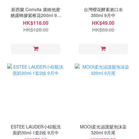
新西蘭 Comvita 康維他蜜
台灣櫻花酵素漱口水
糖露蜂膠紫椎花200ml 9月
350ml 9月中
頭
HK$118.00
HK$49.00
HK$128.00
HK$69.00
ESTEE LAUDER小棕瓶洗
MOOI柔光泌護髮泡沫染
面奶30ml-1套2枝 9月中
320ml 9月尾