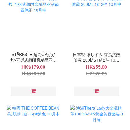
STÄRKSTE 超高CP好好
日本製-ほしすみ 香氛抗熱
炒-可拆式超耐磨精品不沾
噴霧 200ML-1組2件 10月
鍋四件組 10月中
中
HK$179.00
HK$55.00
HK$199.00
HK$75.00