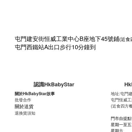
屯門建安街
恒威工業中心
B座地下45號鋪
(近食
屯門西鐵站A出口步行10分鐘到
認識HkBabyStar
Hk
關於HkBabyStar故事
地址:
屯門建
批發合作
屯門恆威工
關於送貨
(近食四方餐
退換貨須知
門市自提點
星期一至五:10
星期六 :14