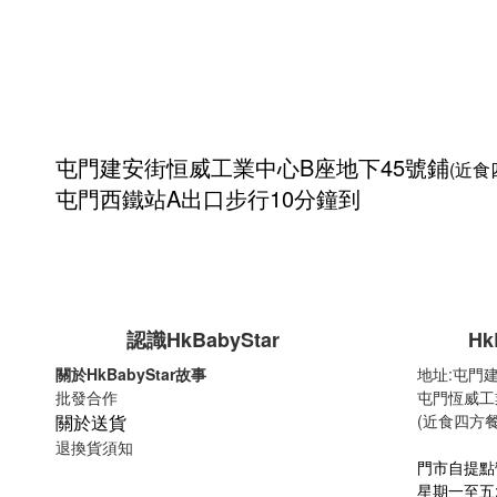
屯門建安街
恒威工業中心
B座地下45號鋪
(近食
屯門西鐵站A出口步行10分鐘到
認識HkBabyStar
Hk
關於HkBabyStar故事
地址:
屯門建
批發合作
屯門恆威工
關於送貨
(近食四方餐
退換貨須知
門市自提點
星期一至五:10