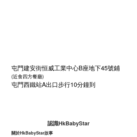
屯門建安街
恒威工業中心
B座地下45號鋪
(近食四方餐廳)
屯門西鐵站A出口步行10分鐘到
認識HkBabyStar
關於HkBabyStar故事