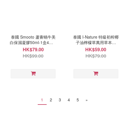
泰國 Smooto 蘆薈蝸牛美
泰國 I-Nature 特級初榨椰
白保濕凝膠50ml-1盒4包 9
子油檸檬草萬用草本膏
月尾
35g 9月尾
HK$79.00
HK$59.00
HK$99.00
HK$79.00
1
2
3
4
5
»