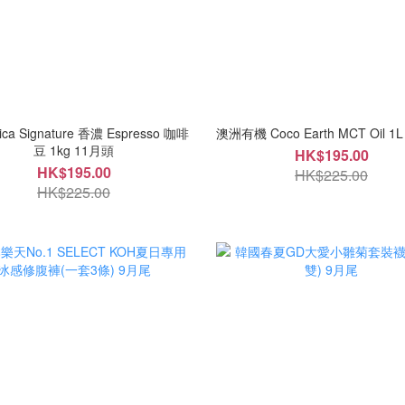
ica Signature 香濃 Espresso 咖啡
澳洲有機 Coco Earth MCT Oil 1
豆 1kg 11月頭
HK$195.00
HK$195.00
HK$225.00
HK$225.00