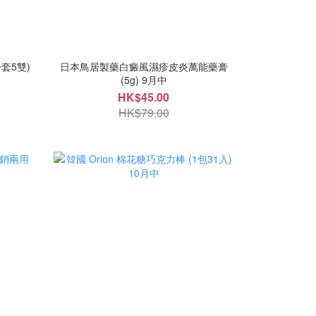
套5雙)
日本鳥居製藥白癜風濕疹皮炎萬能藥膏
(5g) 9月中
HK$45.00
HK$79.00