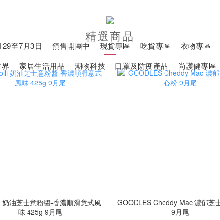
精選商品
29至7月3日
預售開團中
現貨專區
吃貨專區
衣物專區
世界
家居生活用品
潮物科技
口罩及防疫產品
尚護健專區
olli 奶油芝士意粉醬-香濃順滑意式風
GOODLES Cheddy Mac 濃郁
味 425g 9月尾
9月尾