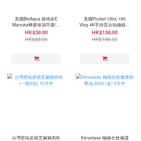
美國BioAqua 維他命E
美國Pocket Ultra 180
Manuka蜂蜜保濕手膜/腳
Vlog 4K手持雲台拍攝錄器
膜(一套5片) 10月中
10月中
HK$38.00
HK$138.00
HK$68.00
HK$188.00
台灣惹味炭燒芝麻豬肉乾
Kerastase 極緻全效修護