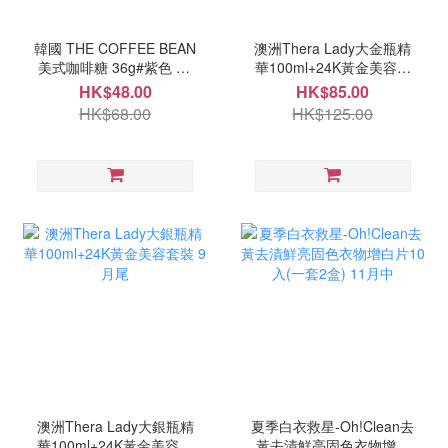
韓國 THE COFFEE BEAN
澳洲Thera Lady大金瓶精
美式咖啡糖 36g#紫色 10
華100ml+24K黃金美容套
月中
裝 9月尾
HK$48.00
HK$85.00
HK$68.00
HK$125.00
澳洲Thera Lady大銀瓶精
夏季白衣救星-Oh!Clean去
華100ml+24K黃金美容套
黃去漬鮮亮固色衣物增白