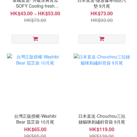
泰國直送- 升級冰爽青瓜
日本直送-微波爐專用防污
SOFY Cooling fresh
墊 9月尾
EXTRA 涼感衛生巾系列 9
HK$43.00 ~ HK$53.00
HK$73.00
月中
HK$73.00
HK$93.00
台灣正版授權-Washibi
日本直送-Chouchou三拉
Bear 茄芷袋 10月尾
鏈貓咪刺繡斜背袋 9月尾
HK$65.00
HK$119.00
HK$85.00
HK$139.00