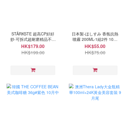
STÄRKSTE 超高CP好好
日本製-ほしすみ 香氛抗熱
炒-可拆式超耐磨精品不沾
噴霧 200ML-1組2件 10月
鍋四件組 10月中
中
HK$179.00
HK$55.00
HK$199.00
HK$75.00