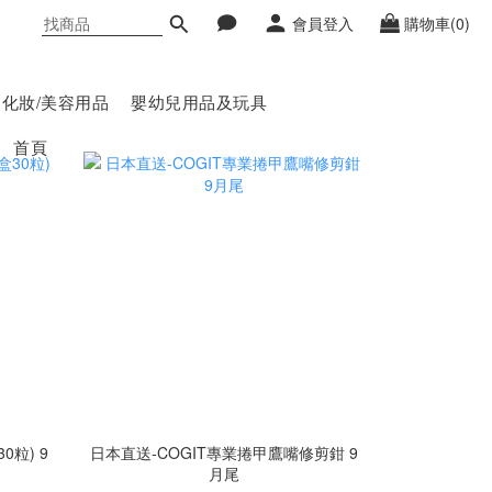
會員登入
購物車(0)
化妝/美容用品
嬰幼兒用品及玩具
首頁
0粒) 9
日本直送-COGIT專業捲甲鷹嘴修剪鉗 9
月尾