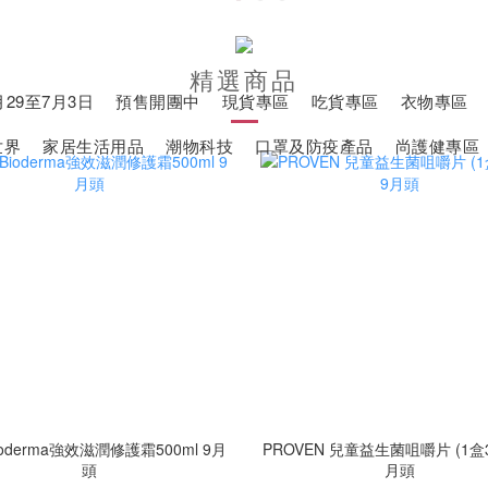
精選商品
29至7月3日
預售開團中
現貨專區
吃貨專區
衣物專區
世界
家居生活用品
潮物科技
口罩及防疫產品
尚護健專區
oderma強效滋潤修護霜500ml 9月
PROVEN 兒童益生菌咀嚼片 (1盒3
頭
月頭