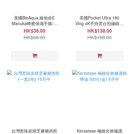
美國BioAqua 維他命E
美國Pocket Ultra 180
Manuka蜂蜜保濕手膜/腳
Vlog 4K手持雲台拍攝錄器
膜(一套5片) 10月中
10月中
HK$38.00
HK$138.00
HK$68.00
HK$188.00
台灣惹味炭燒芝麻豬肉乾
Kerastase 極緻全效修護