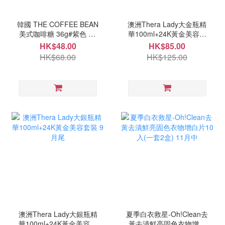
韓國 THE COFFEE BEAN
澳洲Thera Lady大金瓶精
美式咖啡糖 36g#紫色 10
華100ml+24K黃金美容套
月中
裝 9月尾
HK$48.00
HK$85.00
HK$68.00
HK$125.00
澳洲Thera Lady大銀瓶精
夏季白衣救星-Oh!Clean去
華100ml+24K黃金美容套
黃去漬鮮亮固色衣物增白