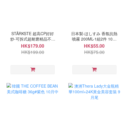
STÄRKSTE 超高CP好好
日本製-ほしすみ 香氛抗熱
炒-可拆式超耐磨精品不沾
噴霧 200ML-1組2件 10月
鍋四件組 10月中
中
HK$179.00
HK$55.00
HK$199.00
HK$75.00