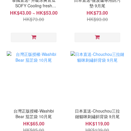
泰國直送- 升級冰爽青瓜
日本直送-微波爐專用防污
SOFY Cooling fresh
墊 9月尾
EXTRA 涼感衛生巾系列 9
HK$43.00 ~ HK$53.00
HK$73.00
月中
HK$73.00
HK$93.00
台灣正版授權-Washibi
日本直送-Chouchou三拉
Bear 茄芷袋 10月尾
鏈貓咪刺繡斜背袋 9月尾
HK$65.00
HK$119.00
HK$85.00
HK$139.00