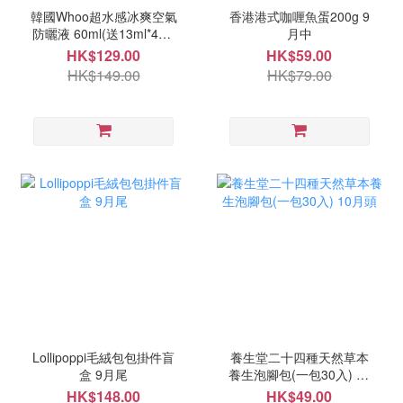
韓國Whoo超水感冰爽空氣
香港港式咖喱魚蛋200g 9
防曬液 60ml(送13ml*4支)
月中
10月頭
HK$129.00
HK$59.00
HK$149.00
HK$79.00
Lollipoppi毛絨包包掛件盲
養生堂二十四種天然草本
盒 9月尾
養生泡腳包(一包30入) 10
月頭
HK$148.00
HK$49.00