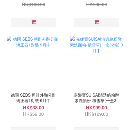
HK$168.00
HK$88.00
德國 SEBS 拇趾外翻分趾
嘉娜寶SUISAI清透綠粉酵
矯正器1對裝 9月中
素洗顏粉-積雪草(一盒32
粒) 9月中
HK$38.00
HK$99.00
HK$59.00
HK$129.00