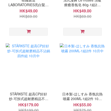
韓國製造
法式漫舞 Le’muses 頂級
LABORATORIES亮白緊緻
療癒香氛皂 80g-1組2顆
鉑金臻稀光萃水凝霜50ml
10月中
HK$49.00
HK$49.00
10月中
HK$69.00
HK$69.00
STÄRKSTE 超高CP好好
日本製-ほしすみ 香氛抗熱
炒-可拆式超耐磨精品不沾
噴霧 200ML-1組2件 10月
鍋四件組 10月中
中
HK$179.00
HK$55.00
HK$199.00
HK$75.00