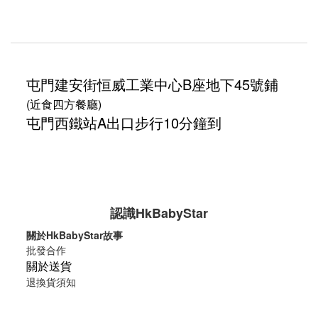
屯門建安街
恒威工業中心
B座地下45號鋪
(近食四方餐廳)
屯門西鐵站A出口步行10分鐘到
認識HkBabyStar
關於HkBabyStar故事
批發合作
關於送貨
退換貨須知