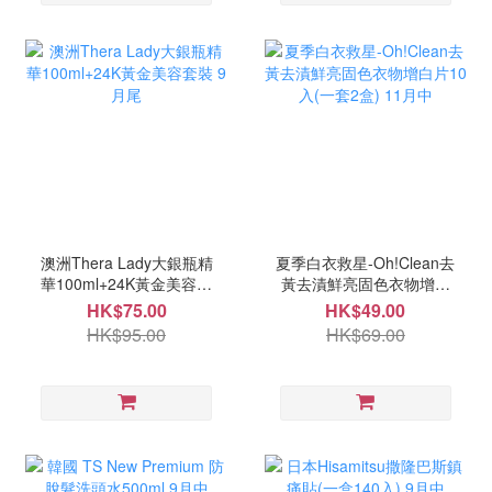
澳洲Thera Lady大銀瓶精
夏季白衣救星-Oh!Clean去
華100ml+24K黃金美容套
黃去漬鮮亮固色衣物增白
裝 9月尾
片10入(一套2盒) 11月中
HK$75.00
HK$49.00
HK$95.00
HK$69.00