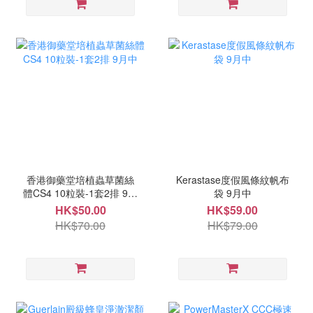
香港御藥堂培植蟲草菌絲
Kerastase度假風條紋帆布
體CS4 10粒裝-1套2排 9月
袋 9月中
中
HK$50.00
HK$59.00
HK$70.00
HK$79.00