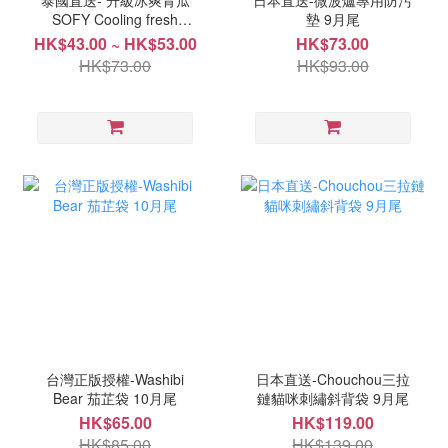
泰國直送- 升級冰爽青瓜
日本直送-微波爐專用防污
SOFY Cooling fresh
墊 9月尾
EXTRA 涼感衛生巾系列 9
HK$43.00 ~ HK$53.00
HK$73.00
月中
HK$73.00
HK$93.00
台灣正版授權-Washibi
日本直送-Chouchou三拉
Bear 茄芷袋 10月尾
鏈貓咪刺繡斜背袋 9月尾
HK$65.00
HK$119.00
HK$85.00
HK$139.00