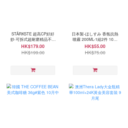
STÄRKSTE 超高CP好好
日本製-ほしすみ 香氛抗熱
炒-可拆式超耐磨精品不沾
噴霧 200ML-1組2件 10月
鍋四件組 10月中
中
HK$179.00
HK$55.00
HK$199.00
HK$75.00