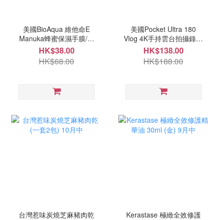
美國BioAqua 維他命E
美國Pocket Ultra 180
Manuka蜂蜜保濕手膜/腳
Vlog 4K手持雲台拍攝錄器
膜(一套5片) 10月中
10月中
HK$38.00
HK$138.00
HK$68.00
HK$188.00
台灣惹味炭燒芝麻豬肉乾
Kerastase 極緻全效修護