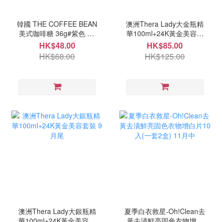
韓國 THE COFFEE BEAN
澳洲Thera Lady大金瓶精
美式咖啡糖 36g#紫色 10
華100ml+24K黃金美容套
月中
裝 9月尾
HK$48.00
HK$85.00
HK$68.00
HK$125.00
澳洲Thera Lady大銀瓶精
夏季白衣救星-Oh!Clean去
華100ml+24K黃金美容套
黃去漬鮮亮固色衣物增白