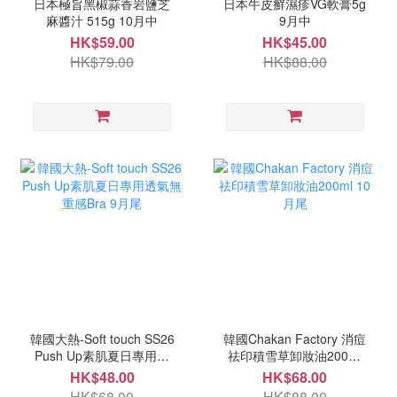
日本極旨黑椒蒜香岩鹽芝
日本牛皮癬濕疹VG軟膏5g
麻醬汁 515g 10月中
9月中
HK$59.00
HK$45.00
HK$79.00
HK$88.00
韓國大熱-Soft touch SS26
韓國Chakan Factory 消痘
Push Up素肌夏日專用透
祛印積雪草卸妝油200ml
氣無重感Bra 9月尾
10月尾
HK$48.00
HK$68.00
HK$68.00
HK$88.00