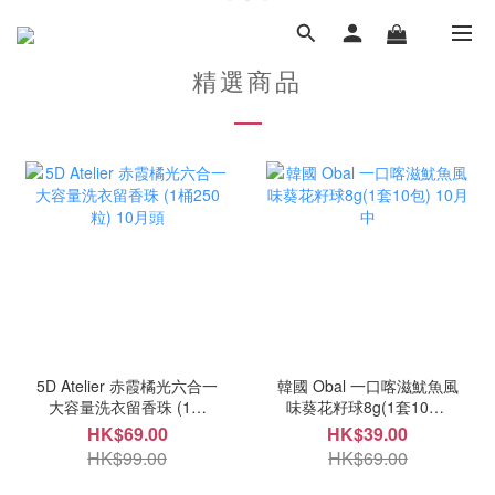
精選商品
5D Atelier 赤霞橘光六合一
韓國 Obal 一口喀滋魷魚風
大容量洗衣留香珠 (1桶
味葵花籽球8g(1套10包)
250粒) 10月頭
10月中
HK$69.00
HK$39.00
HK$99.00
HK$69.00