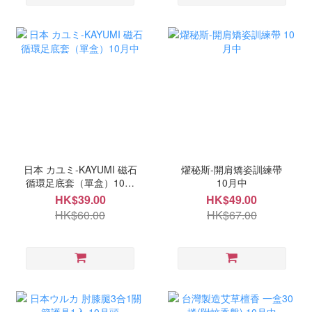
日本 カユミ-KAYUMI 磁石
燿秘斯-開肩矯姿訓練帶
循環足底套（單盒）10月
10月中
中
HK$39.00
HK$49.00
HK$60.00
HK$67.00