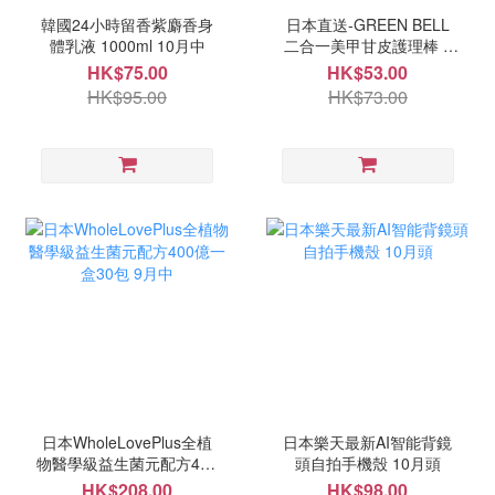
韓國24小時留香紫麝香身
日本直送-GREEN BELL
體乳液 1000ml 10月中
二合一美甲甘皮護理棒 9
月中
HK$75.00
HK$53.00
HK$95.00
HK$73.00
日本WholeLovePlus全植
日本樂天最新AI智能背鏡
物醫學級益生菌元配方400
頭自拍手機殼 10月頭
億一盒30包 9月中
HK$208.00
HK$98.00