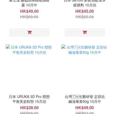
家立潔 驅蟲除味植物油噴
日本 JieYou-多效地板潔淨
霧 10月中
鍍膜劑 10月頭
HK$49.00
HK$45.00
HK$69.00
HK$65.00
日本 URUKA 3D Pro 體態
台灣🇹🇼生醫研發 足部祛
平衡美姿鞋墊 10月頭
繭滋養膏50g 10月中
HK$38.00
HK$49.00
HK$68.00
HK$67.00