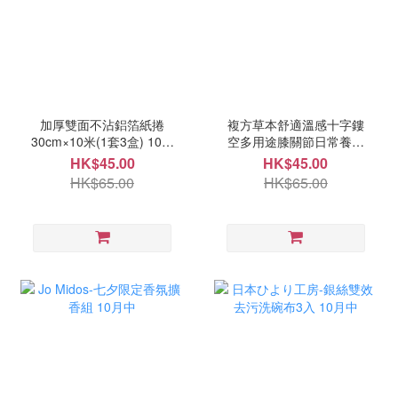
加厚雙面不沾鋁箔紙捲
複方草本舒適溫感十字鏤
30cm×10米(1套3盒) 10月
空多用途膝關節日常養護
頭
貼4枚-1套4盒 10月頭
HK$45.00
HK$45.00
HK$65.00
HK$65.00