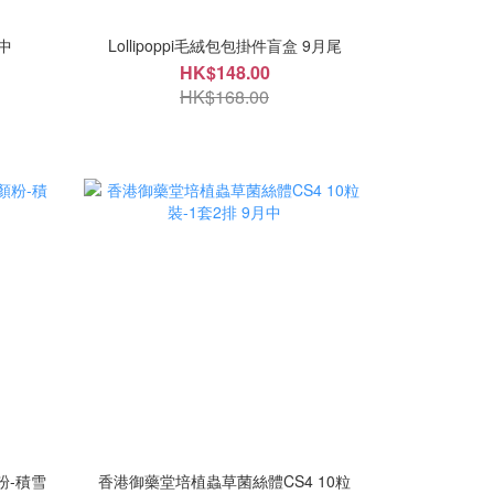
中
Lollipoppi毛絨包包掛件盲盒 9月尾
HK$148.00
HK$168.00
粉-積雪
香港御藥堂培植蟲草菌絲體CS4 10粒