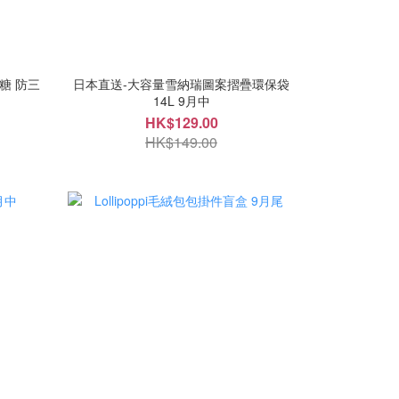
糖 防三
日本直送-大容量雪納瑞圖案摺疊環保袋
14L 9月中
HK$129.00
HK$149.00