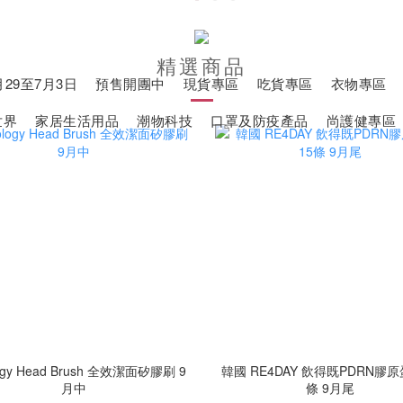
精選商品
29至7月3日
預售開團中
現貨專區
吃貨專區
衣物專區
世界
家居生活用品
潮物科技
口罩及防疫產品
尚護健專區
全效潔面矽膠刷 9
韓國 RE4DAY 飲得既PDRN膠原
月中
條 9月尾