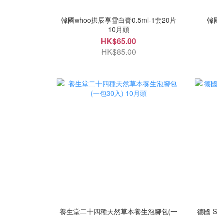
韓國whoo拱辰享雪白膏0.5ml-1套20片
韓
10月頭
HK$65.00
HK$85.00
養生堂二十四種天然草本養生泡腳包(一
德國 