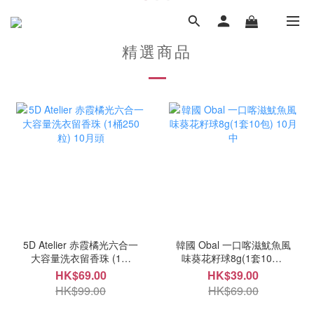
精選商品
5D Atelier 赤霞橘光六合一
韓國 Obal 一口喀滋魷魚風
大容量洗衣留香珠 (1桶
味葵花籽球8g(1套10包)
250粒) 10月頭
10月中
HK$69.00
HK$39.00
HK$99.00
HK$69.00