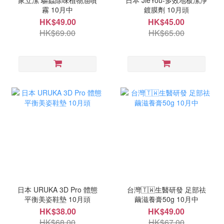
家立潔 驅蟲除味植物油噴
日本 JieYou-多效地板潔淨
霧 10月中
鍍膜劑 10月頭
HK$49.00
HK$45.00
HK$69.00
HK$65.00
日本 URUKA 3D Pro 體態
台灣🇹🇼生醫研發 足部祛
平衡美姿鞋墊 10月頭
繭滋養膏50g 10月中
HK$38.00
HK$49.00
HK$68.00
HK$67.00