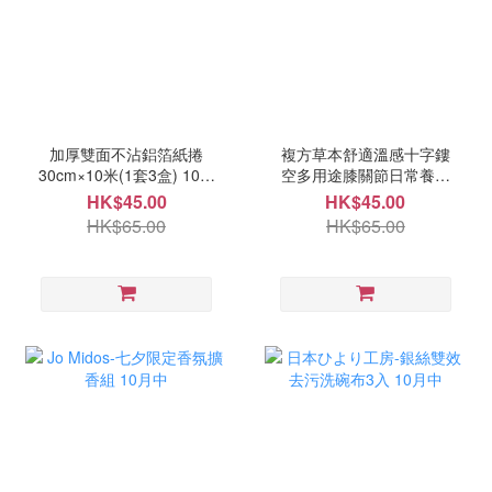
加厚雙面不沾鋁箔紙捲
複方草本舒適溫感十字鏤
30cm×10米(1套3盒) 10月
空多用途膝關節日常養護
頭
貼4枚-1套4盒 10月頭
HK$45.00
HK$45.00
HK$65.00
HK$65.00