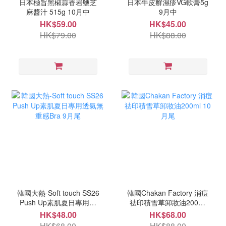
日本極旨黑椒蒜香岩鹽芝
日本牛皮癬濕疹VG軟膏5g
麻醬汁 515g 10月中
9月中
HK$59.00
HK$45.00
HK$79.00
HK$88.00
韓國大熱-Soft touch SS26
韓國Chakan Factory 消痘
Push Up素肌夏日專用透
祛印積雪草卸妝油200ml
氣無重感Bra 9月尾
10月尾
HK$48.00
HK$68.00
HK$68.00
HK$88.00