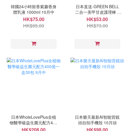
韓國24小時留香紫麝香身
日本直送-GREEN BELL
體乳液 1000ml 10月中
二合一美甲甘皮護理棒 9
月中
HK$75.00
HK$53.00
HK$95.00
HK$73.00
日本WholeLovePlus全植
日本樂天最新AI智能背鏡
物醫學級益生菌元配方400
頭自拍手機殼 10月頭
億一盒30包 9月中
HK$208.00
HK$98.00