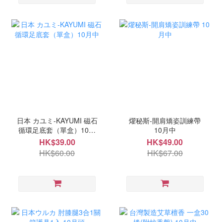
日本 カユミ-KAYUMI 磁石
燿秘斯-開肩矯姿訓練帶
循環足底套（單盒）10月
10月中
中
HK$39.00
HK$49.00
HK$60.00
HK$67.00