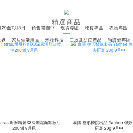
精選商品
29至7月3日
預售開團中
現貨專區
吃貨專區
衣物專區
世界
家居生活用品
潮物科技
口罩及防疫產品
尚護健專區
etras.掰掰粉刺X3深層潔顏卸妝油
泰國 整形醫院出品 Yanhee 強
200ml 9月尾
斑膏 20g 9月中