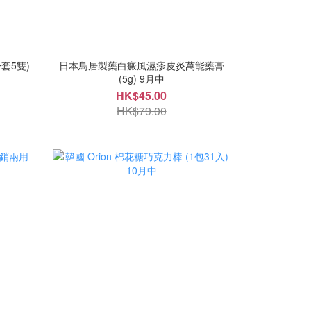
套5雙)
日本鳥居製藥白癜風濕疹皮炎萬能藥膏
(5g) 9月中
HK$45.00
HK$79.00