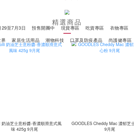
精選商品
29至7月3日
預售開團中
現貨專區
吃貨專區
衣物專區
世界
家居生活用品
潮物科技
口罩及防疫產品
尚護健專區
olli 奶油芝士意粉醬-香濃順滑意式風
GOODLES Cheddy Mac 濃郁
味 425g 9月尾
9月尾