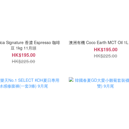
ica Signature 香濃 Espresso 咖啡
澳洲有機 Coco Earth MCT Oil 1
豆 1kg 11月頭
HK$195.00
HK$195.00
HK$225.00
HK$225.00