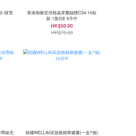
粉-積雪
香港御藥堂培植蟲草菌絲體CS4 10粒
裝-1套2排 9月中
HK$50.00
HK$70.00
迷你帶錶充
韓國WELLAGE急救精華膠囊(一盒7個)