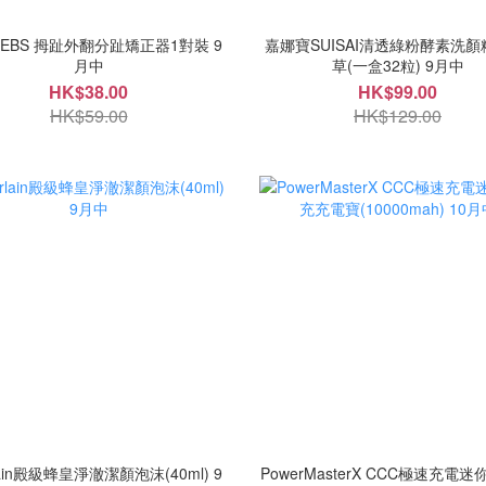
SEBS 拇趾外翻分趾矯正器1對裝 9
嘉娜寶SUISAI清透綠粉酵素洗顏
月中
草(一盒32粒) 9月中
HK$38.00
HK$99.00
HK$59.00
HK$129.00
lain殿級蜂皇淨澈潔顏泡沫(40ml) 9
PowerMasterX CCC極速充電