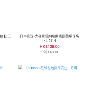
糖 防三
日本直送-大容量雪納瑞圖案摺疊環保袋
14L 9月中
HK$129.00
HK$149.00