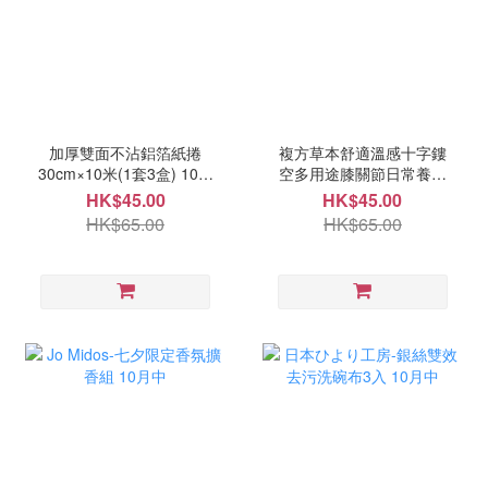
加厚雙面不沾鋁箔紙捲
複方草本舒適溫感十字鏤
30cm×10米(1套3盒) 10月
空多用途膝關節日常養護
頭
貼4枚-1套4盒 10月頭
HK$45.00
HK$45.00
HK$65.00
HK$65.00