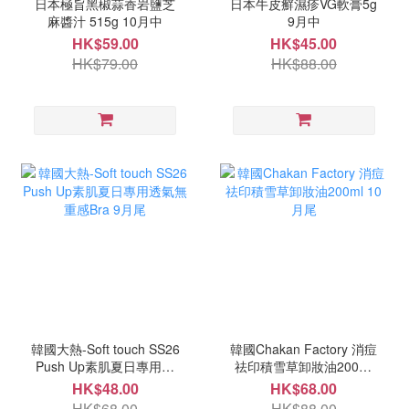
日本極旨黑椒蒜香岩鹽芝
日本牛皮癬濕疹VG軟膏5g
麻醬汁 515g 10月中
9月中
HK$59.00
HK$45.00
HK$79.00
HK$88.00
韓國大熱-Soft touch SS26
韓國Chakan Factory 消痘
Push Up素肌夏日專用透
祛印積雪草卸妝油200ml
氣無重感Bra 9月尾
10月尾
HK$48.00
HK$68.00
HK$68.00
HK$88.00