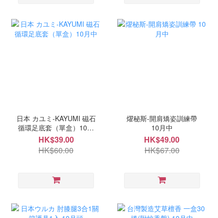
日本 カユミ-KAYUMI 磁石
燿秘斯-開肩矯姿訓練帶
循環足底套（單盒）10月
10月中
中
HK$39.00
HK$49.00
HK$60.00
HK$67.00