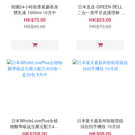
韓國24小時留香紫麝香身
日本直送-GREEN BELL
體乳液 1000ml 10月中
二合一美甲甘皮護理棒 9
月中
HK$75.00
HK$53.00
HK$95.00
HK$73.00
日本WholeLovePlus全植
日本樂天最新AI智能背鏡
物醫學級益生菌元配方400
頭自拍手機殼 10月頭
億一盒30包 9月中
HK$208.00
HK$98.00