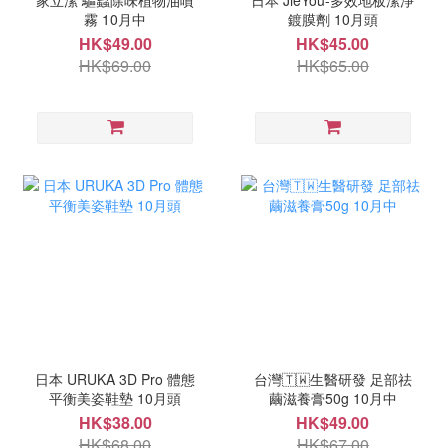
家立潔 驅蟲除味植物油噴
日本 JieYou-多效地板潔淨
霧 10月中
鍍膜劑 10月頭
HK$49.00
HK$45.00
HK$69.00
HK$65.00
日本 URUKA 3D Pro 體態
台灣🇹🇼生醫研發 足部祛
平衡美姿鞋墊 10月頭
繭滋養膏50g 10月中
HK$38.00
HK$49.00
HK$68.00
HK$67.00