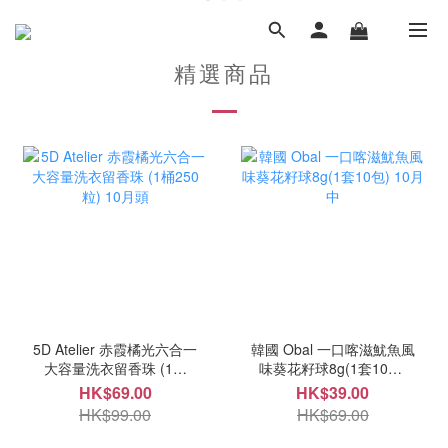
精選商品
5D Atelier 赤霞橘光六合一
韓國 Obal 一口喀滋魷魚風
大容量洗衣留香珠 (1桶
味葵花籽球8g(1套10包)
250粒) 10月頭
10月中
HK$69.00
HK$39.00
HK$99.00
HK$69.00