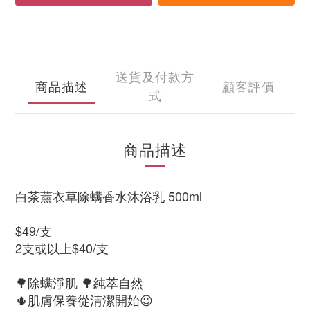
送貨及付款方
商品描述
顧客評價
式
商品描述
白茶薰衣草除螨香水沐浴乳 500ml
$49/支
2支或以上$40/支
🌳除螨淨肌 🌳純萃自然
🌵肌膚保養從清潔開始😉