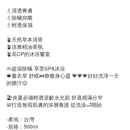
💧清透爽膚
💧除螨抑菌
💧輕透保濕
🪴天然草本清香
🪴淡雅精油香氛
🪴高CP的沐浴饗宴
🧼趁澡除螨 享受SPA沐浴
🍁薰衣草 舒眠💤療癒身心靈 💗💗💗好好洗淨一天
的髒汙😌
🏖️炎夏必備輕透逆齡水光肌 舒適感滿分💯
🛀打造無瑕肌膚的深層養護 從洗澡🛁開始
-產地：台灣
-規格：500ml