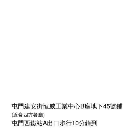
屯門建安街
恒威工業中心
B座地下45號鋪
(近食四方餐廳)
屯門西鐵站A出口步行10分鐘到