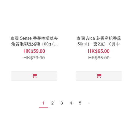
泰國 Sense 香茅檸檬草去
泰國 Alica 花香座枱香薰
角質泡腳足浴鹽 100g ( 1
50ml (一套2支) 10月中
套3包）9月尾
HK$59.00
HK$65.00
HK$79.00
HK$85.00
1
2
3
4
5
»