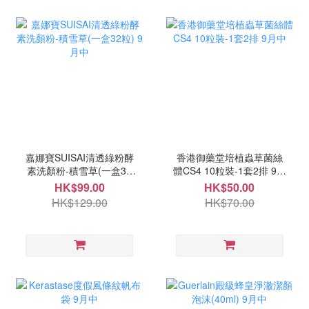
嘉娜寶SUISAI清透綠粉酵
香港御藥堂培植蟲草菌絲
素洗顏粉-積雪草(一盒32
體CS4 10粒裝-1套2排 9月
粒) 9月中
中
HK$99.00
HK$50.00
HK$129.00
HK$70.00