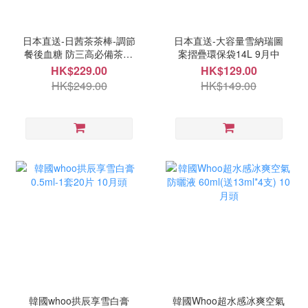
日本直送-日茜茶茶棒-調節
日本直送-大容量雪納瑞圖
餐後血糖 防三高必備茶20
案摺疊環保袋14L 9月中
入 9月中
HK$229.00
HK$129.00
HK$249.00
HK$149.00
韓國whoo拱辰享雪白膏
韓國Whoo超水感冰爽空氣