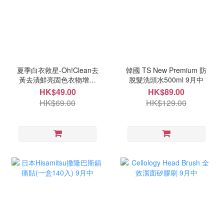
夏季白衣救星-Oh!Clean去
韓國 TS New Premium 防
黃去漬鮮亮固色衣物增白
脫髮洗頭水500ml 9月中
片10入(一套2盒) 11月中
HK$49.00
HK$89.00
HK$69.00
HK$129.00