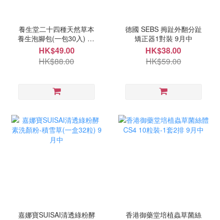
養生堂二十四種天然草本
德國 SEBS 拇趾外翻分趾
養生泡腳包(一包30入) 10
矯正器1對裝 9月中
月頭
HK$49.00
HK$38.00
HK$88.00
HK$59.00
嘉娜寶SUISAI清透綠粉酵
香港御藥堂培植蟲草菌絲