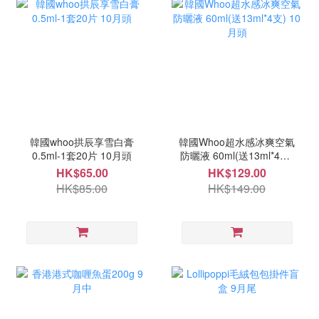
韓國whoo拱辰享雪白膏
韓國Whoo超水感冰爽空氣
0.5ml-1套20片 10月頭
防曬液 60ml(送13ml*4支)
10月頭
HK$65.00
HK$129.00
HK$85.00
HK$149.00