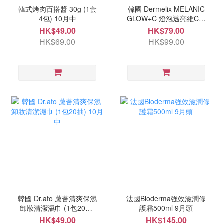
韓式烤肉百搭醬 30g (1套
韓國 Dermelix MELANIC
4包) 10月中
GLOW+C 燈泡透亮維C光
澤霜 50g 10月中
HK$49.00
HK$79.00
HK$69.00
HK$99.00
韓國 Dr.ato 蘆薈清爽保濕
法國Bioderma強效滋潤修
卸妝清潔濕巾 (1包20抽)
護霜500ml 9月頭
10月中
HK$49.00
HK$145.00