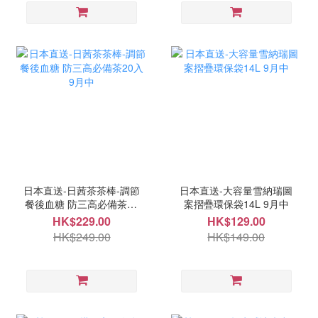
日本直送-日茜茶茶棒-調節
日本直送-大容量雪納瑞圖
餐後血糖 防三高必備茶20
案摺疊環保袋14L 9月中
入 9月中
HK$229.00
HK$129.00
HK$249.00
HK$149.00