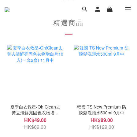
精選商品
夏季白衣救星-Oh!Clean去
韓國 TS New Premium 防
黃去漬鮮亮固色衣物增白
脫髮洗頭水500ml 9月中
片10入(一套2盒) 11月中
HK$49.00
HK$89.00
HK$69.00
HK$129.00