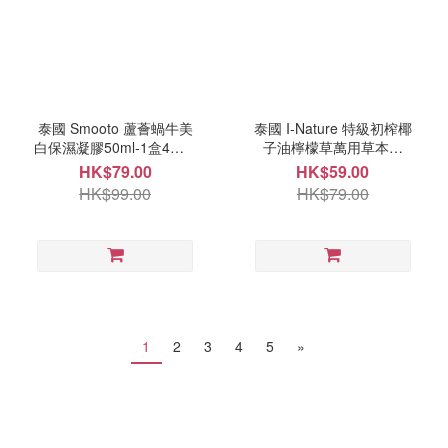
泰國 Smooto 蘆薈蝸牛美
泰國 I-Nature 特級初榨椰
白保濕凝膠50ml-1盒4包 9
子油檸檬草萬用草本膏
月尾
35g 9月尾
HK$79.00
HK$59.00
HK$99.00
HK$79.00
1
2
3
4
5
»