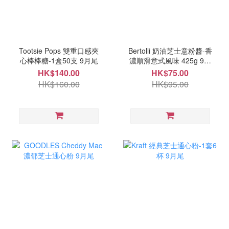
Tootsie Pops 雙重口感夾
Bertolli 奶油芝士意粉醬-香
心棒棒糖-1盒50支 9月尾
濃順滑意式風味 425g 9月
尾
HK$140.00
HK$75.00
HK$160.00
HK$95.00