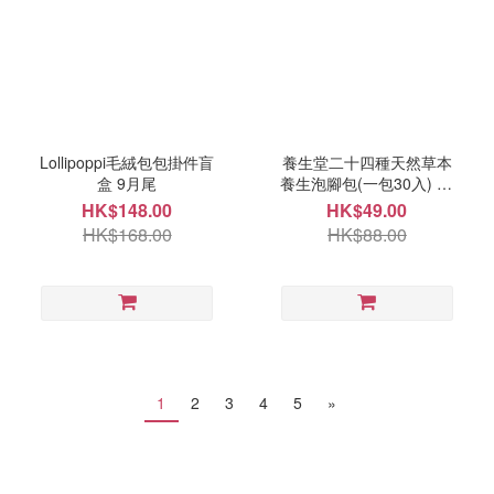
Lollipoppi毛絨包包掛件盲
養生堂二十四種天然草本
盒 9月尾
養生泡腳包(一包30入) 10
月頭
HK$148.00
HK$49.00
HK$168.00
HK$88.00
1
2
3
4
5
»