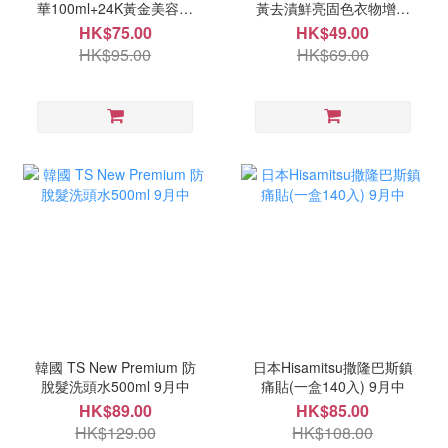
華100ml+24K黃金美容套
黃去漬鮮亮固色衣物增白
裝 9月尾
片10入(一套2盒) 11月中
HK$75.00
HK$49.00
HK$95.00
HK$69.00
韓國 TS New Premium 防
日本Hisamitsu撒隆巴斯鎮
脫髮洗頭水500ml 9月中
痛貼(一盒140入) 9月中
HK$89.00
HK$85.00
HK$129.00
HK$108.00