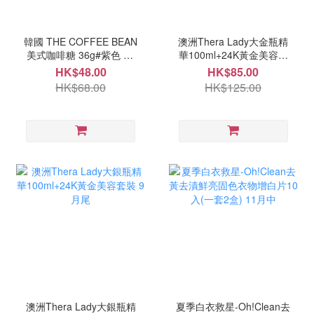
韓國 THE COFFEE BEAN
澳洲Thera Lady大金瓶精
美式咖啡糖 36g#紫色 10
華100ml+24K黃金美容套
月中
裝 9月尾
HK$48.00
HK$85.00
HK$68.00
HK$125.00
澳洲Thera Lady大銀瓶精
夏季白衣救星-Oh!Clean去