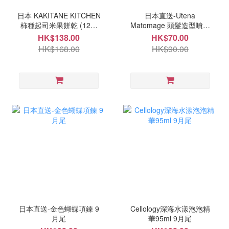
日本 KAKITANE KITCHEN
日本直送-Utena
柿種起司米果餅乾 (12袋
Matomage 頭髮造型噴霧
入) 9月尾
100ml 9月尾
HK$138.00
HK$70.00
HK$168.00
HK$90.00
日本直送-金色蝴蝶項鍊 9
Cellology深海水漾泡泡精
月尾
華95ml 9月尾