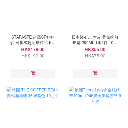
STÄRKSTE 超高CP好好
日本製-ほしすみ 香氛抗熱
炒-可拆式超耐磨精品不沾
噴霧 200ML-1組2件 10月
鍋四件組 10月中
中
HK$179.00
HK$55.00
HK$199.00
HK$75.00