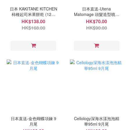
日本 KAKITANE KITCHEN
日本直送-Utena
柿種起司米果餅乾 (12袋
Matomage 頭髮造型噴霧
入) 9月尾
100ml 9月尾
HK$138.00
HK$70.00
HK$168.00
HK$90.00
日本直送-金色蝴蝶項鍊 9
Cellology深海水漾泡泡精
月尾
華95ml 9月尾