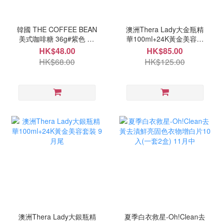
韓國 THE COFFEE BEAN
澳洲Thera Lady大金瓶精
美式咖啡糖 36g#紫色 10
華100ml+24K黃金美容套
月中
裝 9月尾
HK$48.00
HK$85.00
HK$68.00
HK$125.00
澳洲Thera Lady大銀瓶精
夏季白衣救星-Oh!Clean去