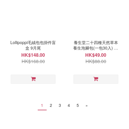
Lollipoppi毛絨包包掛件盲
養生堂二十四種天然草本
盒 9月尾
養生泡腳包(一包30入) 10
月頭
HK$148.00
HK$49.00
HK$168.00
HK$88.00
1
2
3
4
5
»