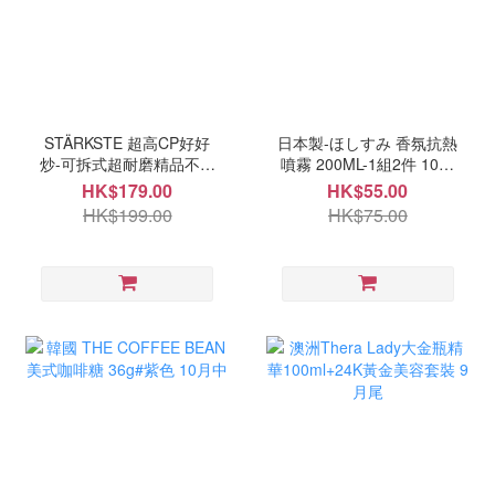
STÄRKSTE 超高CP好好
日本製-ほしすみ 香氛抗熱
炒-可拆式超耐磨精品不沾
噴霧 200ML-1組2件 10月
鍋四件組 10月中
中
HK$179.00
HK$55.00
HK$199.00
HK$75.00