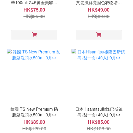
華100ml+24K黃金美容套
黃去漬鮮亮固色衣物增白
裝 9月尾
片10入(一套2盒) 11月中
HK$75.00
HK$49.00
HK$95.00
HK$69.00
韓國 TS New Premium 防
日本Hisamitsu撒隆巴斯鎮
脫髮洗頭水500ml 9月中
痛貼(一盒140入) 9月中
HK$89.00
HK$85.00
HK$129.00
HK$108.00