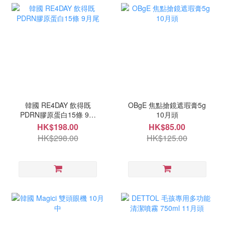
韓國 RE4DAY 飲得既
OBgE 焦點搶鏡遮瑕膏5g
PDRN膠原蛋白15條 9月
10月頭
尾
HK$198.00
HK$85.00
HK$298.00
HK$125.00