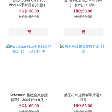
美國Pocket Ultra 180
台灣惹味炭燒芝麻豬肉乾
Vlog 4K手持雲台拍攝錄器
(一套2包) 10月中
10月中
HK$138.00
HK$58.00
HK$188.00
HK$88.00
Kerastase 極緻全效修護
菌王松茸翅骨響螺片湯 9
精華油 30ml (金) 9月中
月尾
HK$169.00
HK$63.00
HK$199.00
HK$87.00