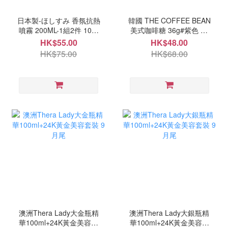
日本製-ほしすみ 香氛抗熱
韓國 THE COFFEE BEAN
噴霧 200ML-1組2件 10月
美式咖啡糖 36g#紫色 10
中
月中
HK$55.00
HK$48.00
HK$75.00
HK$68.00
澳洲Thera Lady大金瓶精
澳洲Thera Lady大銀瓶精
華100ml+24K黃金美容套
華100ml+24K黃金美容套