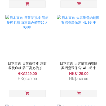
日本直送-日茜茶茶棒-調節
日本直送-大容量雪納瑞圖
餐後血糖 防三高必備茶20
案摺疊環保袋14L 9月中
入 9月中
HK$229.00
HK$129.00
HK$249.00
HK$149.00