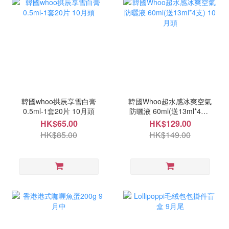
韓國whoo拱辰享雪白膏
韓國Whoo超水感冰爽空氣
0.5ml-1套20片 10月頭
防曬液 60ml(送13ml*4支)
10月頭
HK$65.00
HK$129.00
HK$85.00
HK$149.00