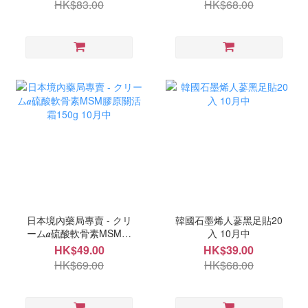
HK$83.00
HK$68.00
日本境內藥局專賣 - クリ
韓國石墨烯人蔘黑足貼20
ーム𝒂硫酸軟骨素MSM膠
入 10月中
原關活霜150g 10月中
HK$49.00
HK$39.00
HK$69.00
HK$68.00