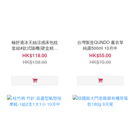
極舒適冰天絲涼感床包枕
台灣製造QUNDO 薰衣草
套組#款式隨機(硬盒精裝
純露500ml 10月中
版) 10月中
HK$118.00
HK$55.00
HK$138.00
HK$75.00