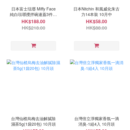
日本富士琺瑯 Miffy Face
日本Nitchin 和風威化朱古
純白琺瑯攪拌碗連蓋3件套
力14本裝 10月中
裝 10月中
HK$188.00
HK$58.00
HK$218.00
HK$88.00
台灣仙楂烏梅去油解膩除
台灣倍立淨獨家香氛一滴
濕茶5g(1袋20包) 10月頭
消臭-1組4入 10月頭