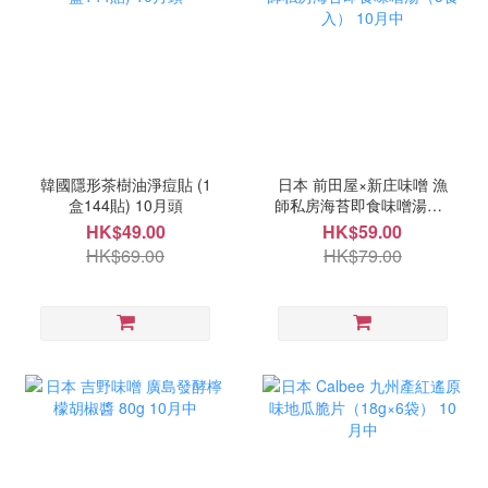
韓國隱形茶樹油淨痘貼 (1
日本 前田屋×新庄味噌 漁
盒144貼) 10月頭
師私房海苔即食味噌湯（5
食入） 10月中
HK$49.00
HK$59.00
HK$69.00
HK$79.00