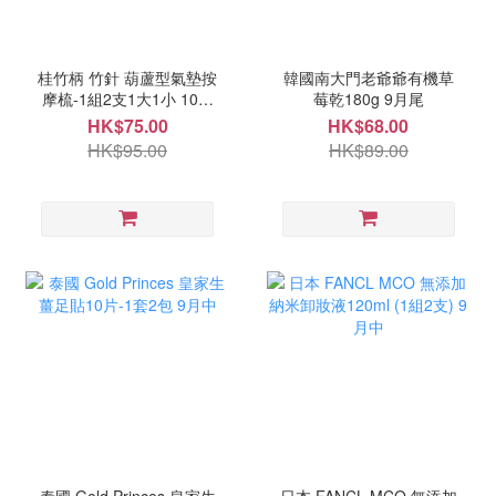
桂竹柄 竹針 葫蘆型氣墊按
韓國南大門老爺爺有機草
摩梳-1組2支1大1小 10月
莓乾180g 9月尾
中
HK$75.00
HK$68.00
HK$95.00
HK$89.00