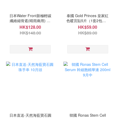
日本Water Front新極輕碳
泰國 Gold Princes 皇家紅
纖維縮骨遮(晴雨兩用) 10
色暖宮貼5片（1套2包） 9
月中
月中
HK$128.00
HK$59.00
HK$148.00
HK$89.00
日本直送-天然海藍寶石圓
韓國 Ronas Stem Cell