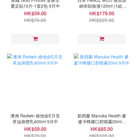
泰國 Gold Princes 皇家生
日本 FANCL MCO 無添加
薑足貼10片-1套2包 9月中
納米卸妝液120ml (1組2
支) 9月中
HK$59.00
HK$179.00
HK$79.00
HK$225.00
澳洲 Redwin 維他命E月見
新西蘭 Manuka Health 麥
草油身體乳400ml 9月中
盧卡蜂膠口腔噴霧20ml 9
月中
HK$59.00
HK$85.00
HK$79.00
HK$105.00