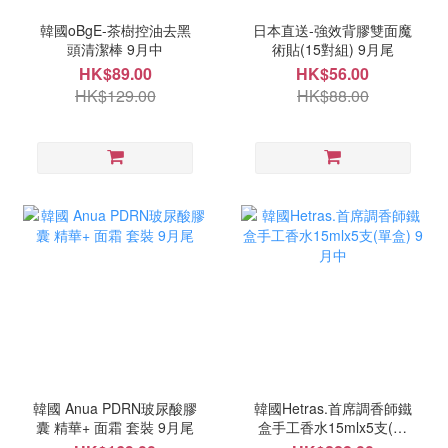
韓國oBgE-茶樹控油去黑
日本直送-強效背膠雙面魔
頭清潔棒 9月中
術貼(15對組) 9月尾
HK$89.00
HK$56.00
HK$129.00
HK$88.00
韓國 Anua PDRN玻尿酸膠
韓國Hetras.首席調香師鐵
囊 精華+ 面霜 套裝 9月尾
盒手工香水15mlx5支(單
盒) 9月中