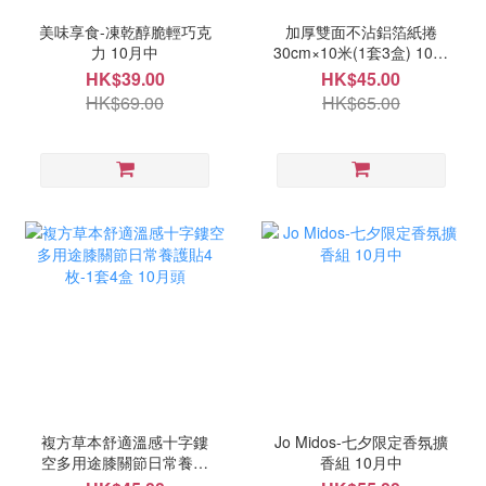
美味享食-凍乾醇脆輕巧克
加厚雙面不沾鋁箔紙捲
力 10月中
30cm×10米(1套3盒) 10月
頭
HK$39.00
HK$45.00
HK$69.00
HK$65.00
複方草本舒適溫感十字鏤
Jo Midos-七夕限定香氛擴
空多用途膝關節日常養護
香組 10月中
貼4枚-1套4盒 10月頭