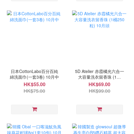
日本CottonLabo百分百純
5D Atelier 赤霞橘光六合一
綿洗面巾(一套3卷) 10月中
大容量洗衣留香珠 (1桶
250粒) 10月頭
HK$55.00
HK$69.00
HK$75.00
HK$99.00