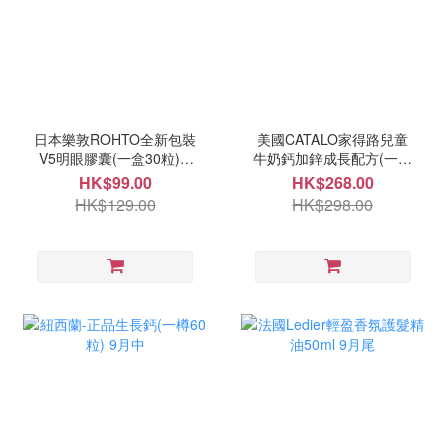
日本樂敦ROHTO全新包裝
美國CATALO家得路兒童
V5明眼膠囊(一盒30粒) 9
牛奶鈣加鋅成長配方(一盒
月中
100粒) 9月中
HK$99.00
HK$268.00
HK$129.00
HK$298.00