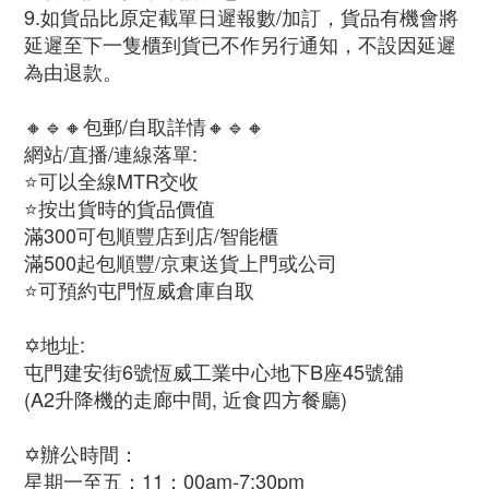
9.如貨品比原定截單日遲報數/加訂，貨品有機會將
延遲至下一隻櫃到貨已不作另行通知，不設因延遲
為由退款。
🔸🔹🔸包郵/自取詳情🔸🔹🔸
網站/直播/連線落單:
⭐可以全線MTR交收
⭐按出貨時的貨品價值
滿300可包順豐店到店/智能櫃
滿500起包順豐/京東送貨上門或公司
⭐可預約屯門恆威倉庫自取
✡️地址:
屯門建安街6號恆威工業中心地下B座45號舖
(A2升降機的走廊中間, 近食四方餐廳)
✡️辦公時間：
星期一至五：11：00am-7:30pm