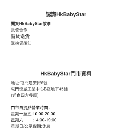
認識HkBabyStar
關於HkBabyStar故事
批發合作
關於送貨
退換貨須知
HkBabyStar
門市資料
地址:
屯門建安街6號
屯門恆威工業中心B座地下45鋪
(近食四方餐廳)
門市自提點營業時間 :
星期一至五:10:00-20:00
星期六 :14:00-19:00
星期日/公眾假期:休息