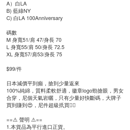
A）白LA
B) 藍綠NY
C) 白LA 100Anniversary
碼數
M 身寬51/肩 47/身長 70
L 身寬55/肩 50/身長 72.5
XL 身寬57/肩53/身長 75
$99/件
日本減價平到癲，搶到少量返來
100%純綿，質料柔軟舒適，徽章logo勁搶眼，男女
合穿，尼個天氣岩曬，只有少量好快斷碼，大牌子
買到賺到😍，尼件超級扺買👍🏻
==⚠️ 聲明 ⚠️==
1.本貨品為平行進口正貨。