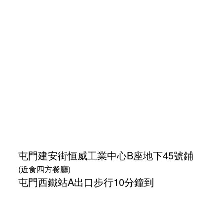
屯門建安街
恒威工業中心
B座地下45號鋪
(近食四方餐廳)
屯門西鐵站A出口步行10分鐘到