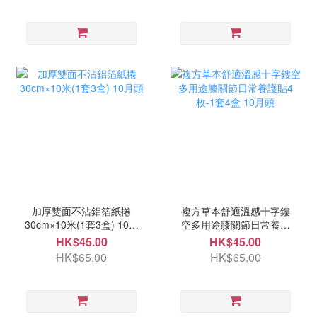
加厚雙面不沾鋁箔紙捲
複方草本舒適溫感十字鏤
30cm×10米(1套3盒) 10月
空多用途膝關節日常養護
頭
貼4枚-1套4盒 10月頭
HK$45.00
HK$45.00
HK$65.00
HK$65.00