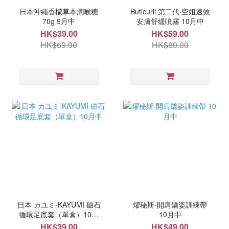
日本沖繩香檬草本潤喉糖
Buticurii 第二代·空姐速效
70g 9月中
安膚舒緩噴霧 10月中
HK$39.00
HK$59.00
HK$69.00
HK$80.00
日本 カユミ-KAYUMI 磁石
燿秘斯-開肩矯姿訓練帶
循環足底套（單盒）10月
10月中
中
HK$39.00
HK$49.00