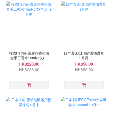
韓國Hetras.首席調香師鐵
日本直送-透明防護捕蟲盒
盒手工香水15mlx5支(單
9月尾
盒) 9月中
HK$228.00
HK$58.00
HK$288.00
HK$88.00