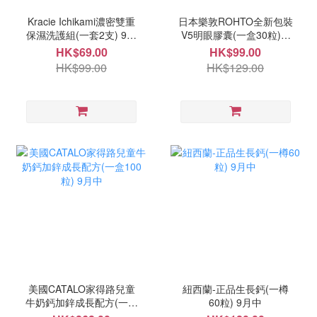
Kracie Ichikami濃密雙重
日本樂敦ROHTO全新包裝
保濕洗護組(一套2支) 9月
V5明眼膠囊(一盒30粒) 9
中
月中
HK$69.00
HK$99.00
HK$99.00
HK$129.00
美國CATALO家得路兒童
紐西蘭-正品生長鈣(一樽
牛奶鈣加鋅成長配方(一盒
60粒) 9月中
100粒) 9月中