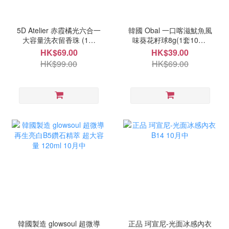
5D Atelier 赤霞橘光六合一
韓國 Obal 一口喀滋魷魚風
大容量洗衣留香珠 (1桶
味葵花籽球8g(1套10包)
250粒) 10月頭
10月中
HK$69.00
HK$39.00
HK$99.00
HK$69.00
韓國製造 glowsoul 超微導
正品 珂宣尼-光面冰感內衣