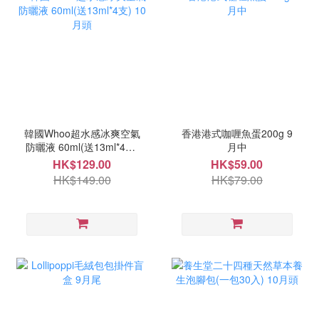
韓國Whoo超水感冰爽空氣
香港港式咖喱魚蛋200g 9
防曬液 60ml(送13ml*4支)
月中
10月頭
HK$129.00
HK$59.00
HK$149.00
HK$79.00