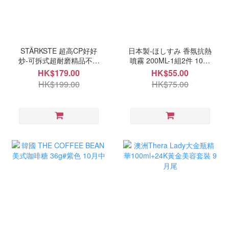
STÄRKSTE 超高CP好好
日本製-ほしすみ 香氛抗熱
炒-可拆式超耐磨精品不沾
噴霧 200ML-1組2件 10月
鍋四件組 10月中
中
HK$179.00
HK$55.00
HK$199.00
HK$75.00