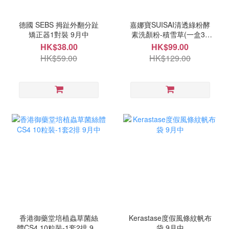
德國 SEBS 拇趾外翻分趾
嘉娜寶SUISAI清透綠粉酵
矯正器1對裝 9月中
素洗顏粉-積雪草(一盒32
粒) 9月中
HK$38.00
HK$99.00
HK$59.00
HK$129.00
香港御藥堂培植蟲草菌絲
Kerastase度假風條紋帆布
體CS4 10粒裝-1套2排 9月
袋 9月中