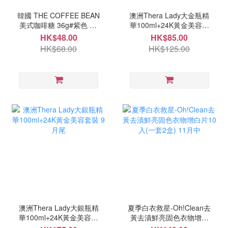
韓國 THE COFFEE BEAN
澳洲Thera Lady大金瓶精
美式咖啡糖 36g#紫色 10
華100ml+24K黃金美容套
月中
裝 9月尾
HK$48.00
HK$85.00
HK$68.00
HK$125.00
澳洲Thera Lady大銀瓶精
夏季白衣救星-Oh!Clean去
華100ml+24K黃金美容套
黃去漬鮮亮固色衣物增白
裝 9月尾
片10入(一套2盒) 11月中