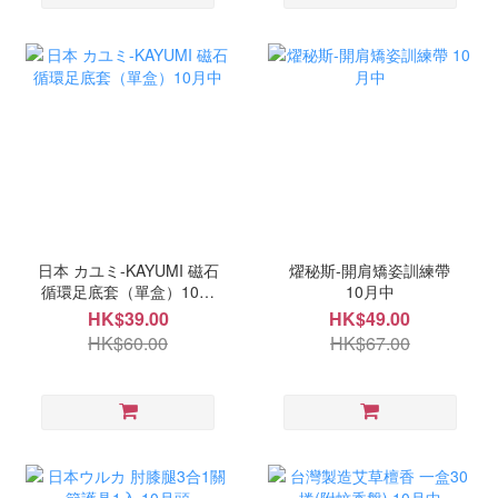
日本 カユミ-KAYUMI 磁石
燿秘斯-開肩矯姿訓練帶
循環足底套（單盒）10月
10月中
中
HK$39.00
HK$49.00
HK$60.00
HK$67.00