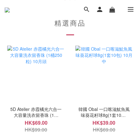
精選商品
5D Atelier 赤霞橘光六合一
韓國 Obal 一口喀滋魷魚風
大容量洗衣留香珠 (1桶
味葵花籽球8g(1套10包)
250粒) 10月頭
10月中
HK$69.00
HK$39.00
HK$99.00
HK$69.00