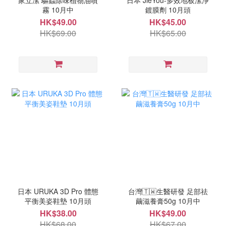
家立潔 驅蟲除味植物油噴
日本 JieYou-多效地板潔淨
霧 10月中
鍍膜劑 10月頭
HK$49.00
HK$45.00
HK$69.00
HK$65.00
日本 URUKA 3D Pro 體態
台灣🇹🇼生醫研發 足部祛
平衡美姿鞋墊 10月頭
繭滋養膏50g 10月中
HK$38.00
HK$49.00
HK$68.00
HK$67.00