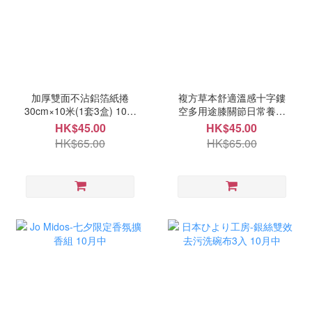
加厚雙面不沾鋁箔紙捲
複方草本舒適溫感十字鏤
30cm×10米(1套3盒) 10月
空多用途膝關節日常養護
頭
貼4枚-1套4盒 10月頭
HK$45.00
HK$45.00
HK$65.00
HK$65.00