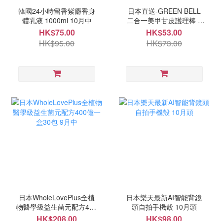
韓國24小時留香紫麝香身
日本直送-GREEN BELL
體乳液 1000ml 10月中
二合一美甲甘皮護理棒 9
月中
HK$75.00
HK$53.00
HK$95.00
HK$73.00
日本WholeLovePlus全植
日本樂天最新AI智能背鏡
物醫學級益生菌元配方400
頭自拍手機殼 10月頭
億一盒30包 9月中
HK$208.00
HK$98.00