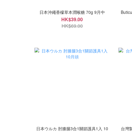
日本沖繩香檬草本潤喉糖 70g 9月中
But
HK$39.00
HK$69.00
日本ウルカ 肘膝腿3合1關節護具1入 10
台灣製