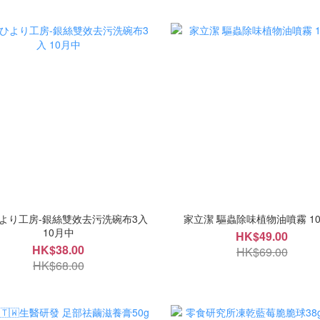
より工房-銀絲雙效去污洗碗布3入
家立潔 驅蟲除味植物油噴霧 1
10月中
HK$49.00
HK$38.00
HK$69.00
HK$68.00