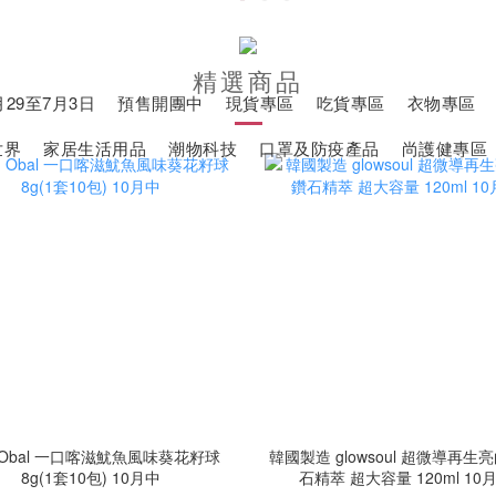
精選商品
29至7月3日
預售開團中
現貨專區
吃貨專區
衣物專區
世界
家居生活用品
潮物科技
口罩及防疫產品
尚護健專區
Obal 一口喀滋魷魚風味葵花籽球
韓國製造 glowsoul 超微導再生
8g(1套10包) 10月中
石精萃 超大容量 120ml 10