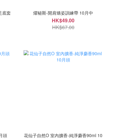
環足底套
燿秘斯-開肩矯姿訓練帶 10月中
HK$49.00
HK$67.00
0月頭
花仙子自然O 室內擴香-純淨麝香90ml 10