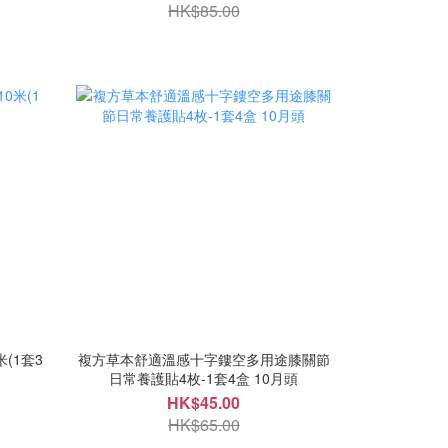
HK$85.00
(1套3
複方草本舒適溫感十字鏤空多用途膝關節
日常養護貼4枚-1套4盒 10月頭
HK$45.00
HK$65.00