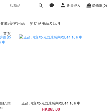
會員登入
購物車(0)
化妝/美容用品
嬰幼兒用品及玩具
首頁
亮白B5鑽
正品 珂宣尼-光面冰感內衣B14 10月中
月中
HK$65.00