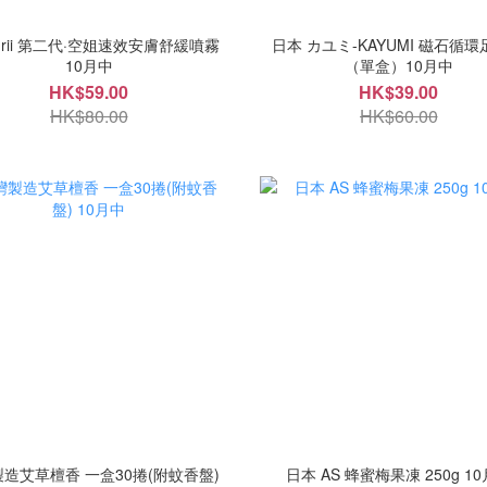
icurii 第二代·空姐速效安膚舒緩噴霧
日本 カユミ-KAYUMI 磁石循
10月中
（單盒）10月中
HK$59.00
HK$39.00
HK$80.00
HK$60.00
造艾草檀香 一盒30捲(附蚊香盤)
日本 AS 蜂蜜梅果凍 250g 1