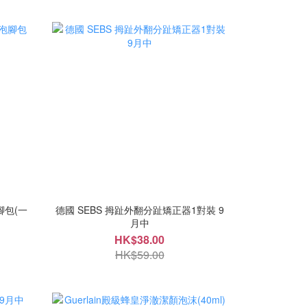
包(一
德國 SEBS 拇趾外翻分趾矯正器1對裝 9
月中
HK$38.00
HK$59.00