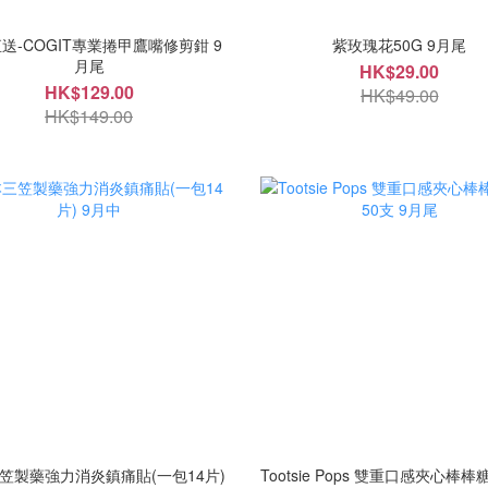
送-COGIT專業捲甲鷹嘴修剪鉗 9
紫玫瑰花50G 9月尾
月尾
HK$29.00
HK$129.00
HK$49.00
HK$149.00
笠製藥強力消炎鎮痛貼(一包14片)
Tootsie Pops 雙重口感夾心棒棒糖