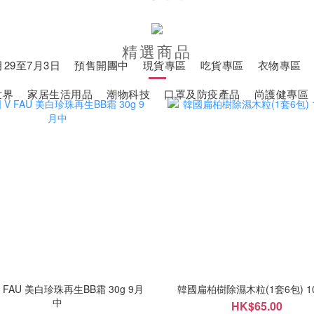
精選商品
29至7月3日
預售開團中
現貨專區
吃貨專區
衣物專區
世界
家居生活用品
潮物科技
口罩及防疫產品
尚護健專區
 FAU 美白珍珠再生BB霜 30g 9月
韓國扁柏樹除濕木粒(1套6包) 1
中
HK$65.00