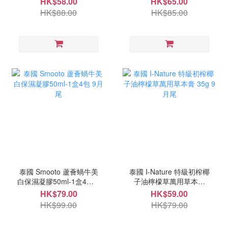
HK$58.00
HK$65.00
HK$88.00
HK$85.00
泰國 Smooto 蘆薈蝸牛美
泰國 I-Nature 特級初榨椰
白保濕凝膠50ml-1盒4包 9
子油檸檬草萬用草本膏
月尾
35g 9月尾
HK$79.00
HK$59.00
HK$99.00
HK$79.00