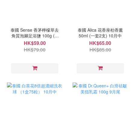
泰國 Sense 香茅檸檬草去
泰國 Alica 花香座枱香薰
角質泡腳足浴鹽 100g ( 1
50ml (一套2支) 10月中
套3包）9月尾
HK$59.00
HK$65.00
HK$79.00
HK$85.00