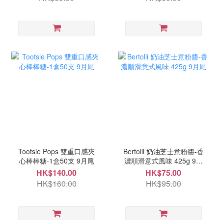
Tootsie Pops 雙重口感夾
Bertolli 奶油芝士意粉醬-香
心棒棒糖-1盒50支 9月尾
濃順滑意式風味 425g 9月
尾
HK$140.00
HK$75.00
HK$160.00
HK$95.00