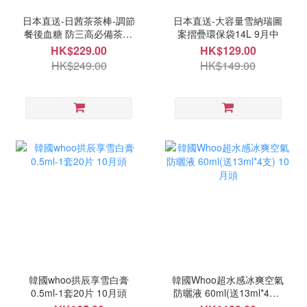
日本直送-日茜茶茶棒-調節
日本直送-大容量雪納瑞圖
餐後血糖 防三高必備茶20
案摺疊環保袋14L 9月中
入 9月中
HK$229.00
HK$129.00
HK$249.00
HK$149.00
韓國whoo拱辰享雪白膏
韓國Whoo超水感冰爽空氣
0.5ml-1套20片 10月頭
防曬液 60ml(送13ml*4支)
10月頭