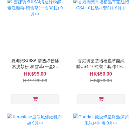
嘉娜寶SUISAI清透綠粉酵
香港御藥堂培植蟲草菌絲
素洗顏粉-積雪草(一盒32
體CS4 10粒裝-1套2排 9月
粒) 9月中
中
HK$99.00
HK$50.00
HK$129.00
HK$70.00