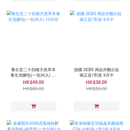
養生堂二十四種天然草本
德國 SEBS 拇趾外翻分趾
養生泡腳包(一包30入) 10
矯正器1對裝 9月中
月頭
HK$49.00
HK$38.00
HK$88.00
HK$59.00