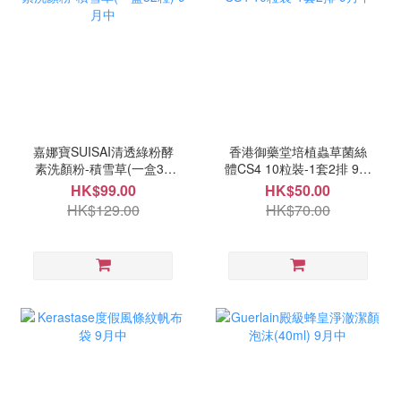
嘉娜寶SUISAI清透綠粉酵
香港御藥堂培植蟲草菌絲
素洗顏粉-積雪草(一盒32
體CS4 10粒裝-1套2排 9月
粒) 9月中
中
HK$99.00
HK$50.00
HK$129.00
HK$70.00