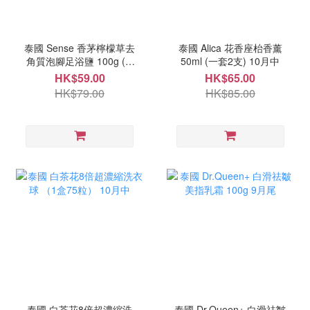
泰國 Sense 香茅檸檬草去
泰國 Alica 花香座枱香薰
角質泡腳足浴鹽 100g ( 1
50ml (一套2支) 10月中
套3包）9月尾
HK$59.00
HK$65.00
HK$79.00
HK$85.00
泰國 白茶花8倍超濃縮洗
泰國 Dr.Queen+ 白滑祛皺