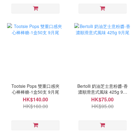
Tootsie Pops 雙重口感夾
Bertolli 奶油芝士意粉醬-香
心棒棒糖-1盒50支 9月尾
濃順滑意式風味 425g 9月
尾
HK$140.00
HK$75.00
HK$160.00
HK$95.00