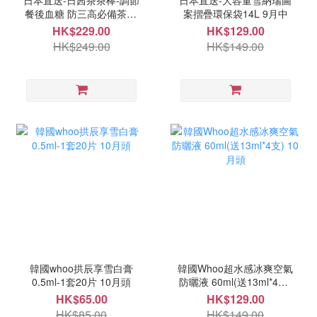
日本直送-日茜茶茶棒-調節
日本直送-大容量雪納瑞圖
餐後血糖 防三高必備茶20
案摺疊環保袋14L 9月中
入 9月中
HK$229.00
HK$129.00
HK$249.00
HK$149.00
韓國whoo拱辰享雪白膏
韓國Whoo超水感冰爽空氣
0.5ml-1套20片 10月頭
防曬液 60ml(送13ml*4支)
10月頭
HK$65.00
HK$129.00
HK$85.00
HK$149.00