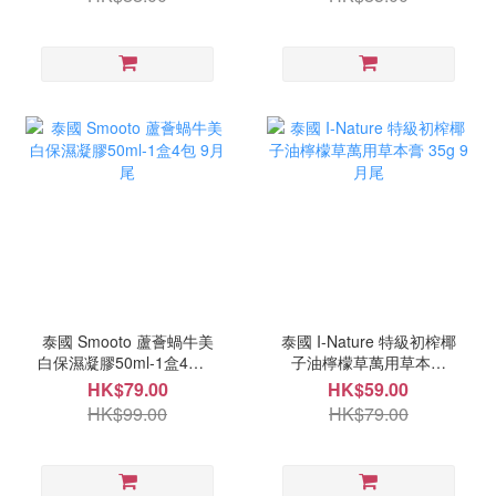
泰國 Smooto 蘆薈蝸牛美
泰國 I-Nature 特級初榨椰
白保濕凝膠50ml-1盒4包 9
子油檸檬草萬用草本膏
月尾
35g 9月尾
HK$79.00
HK$59.00
HK$99.00
HK$79.00