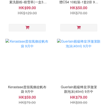
素洗顏粉-積雪草(一盒32
體CS4 10粒裝-1套2排 9月
粒) 9月中
中
HK$99.00
HK$50.00
HK$129.00
HK$70.00
Kerastase度假風條紋帆布
Guerlain殿級蜂皇淨澈潔
袋 9月中
顏泡沫(40ml) 9月中
HK$59.00
HK$79.00
HK$79.00
HK$99.00