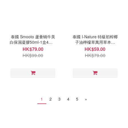
泰國 Smooto 蘆薈蝸牛美
泰國 I-Nature 特級初榨椰
白保濕凝膠50ml-1盒4包 9
子油檸檬草萬用草本膏
月尾
35g 9月尾
HK$79.00
HK$59.00
HK$99.00
HK$79.00
1
2
3
4
5
»