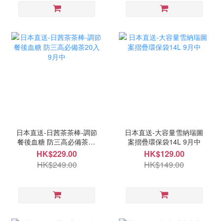
日本直送-日茜茶茶棒-調節
日本直送-大容量雪納瑞圖
餐後血糖 防三高必備茶20
案摺疊環保袋14L 9月中
入 9月中
HK$229.00
HK$129.00
HK$249.00
HK$149.00