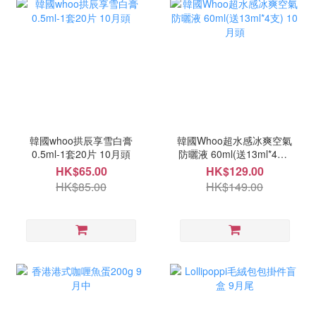
韓國whoo拱辰享雪白膏
韓國Whoo超水感冰爽空氣
0.5ml-1套20片 10月頭
防曬液 60ml(送13ml*4支)
10月頭
HK$65.00
HK$129.00
HK$85.00
HK$149.00