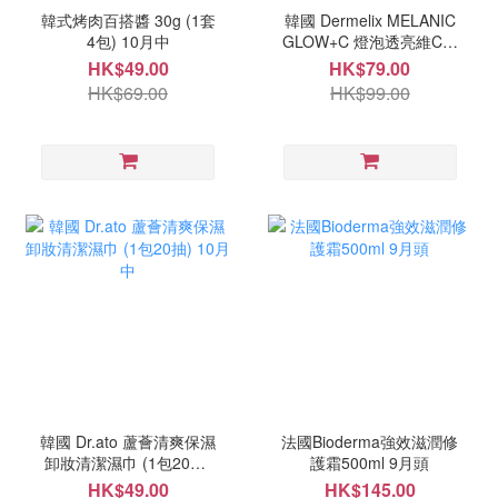
韓式烤肉百搭醬 30g (1套
韓國 Dermelix MELANIC
4包) 10月中
GLOW+C 燈泡透亮維C光
澤霜 50g 10月中
HK$49.00
HK$79.00
HK$69.00
HK$99.00
韓國 Dr.ato 蘆薈清爽保濕
法國Bioderma強效滋潤修
卸妝清潔濕巾 (1包20抽)
護霜500ml 9月頭
10月中
HK$49.00
HK$145.00