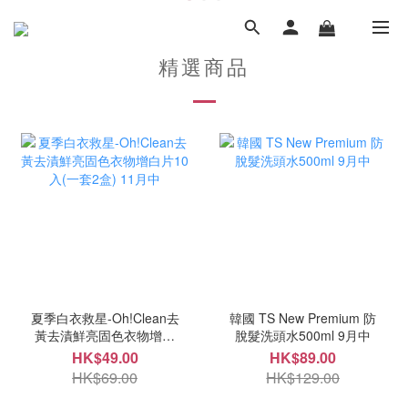
精選商品
夏季白衣救星-Oh!Clean去
韓國 TS New Premium 防
黃去漬鮮亮固色衣物增白
脫髮洗頭水500ml 9月中
片10入(一套2盒) 11月中
HK$49.00
HK$89.00
HK$69.00
HK$129.00