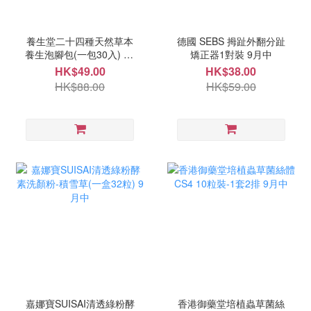
養生堂二十四種天然草本
德國 SEBS 拇趾外翻分趾
養生泡腳包(一包30入) 10
矯正器1對裝 9月中
月頭
HK$49.00
HK$38.00
HK$88.00
HK$59.00
嘉娜寶SUISAI清透綠粉酵
香港御藥堂培植蟲草菌絲