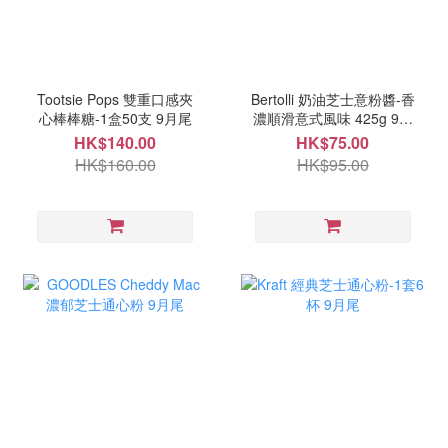
Tootsie Pops 雙重口感夾
Bertolli 奶油芝士意粉醬-香
心棒棒糖-1盒50支 9月尾
濃順滑意式風味 425g 9月
尾
HK$140.00
HK$75.00
HK$160.00
HK$95.00