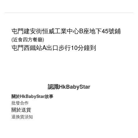
屯門建安街
恒威工業中心
B座地下45號鋪
(近食四方餐廳)
屯門西鐵站A出口步行10分鐘到
認識HkBabyStar
關於HkBabyStar故事
批發合作
關於送貨
退換貨須知