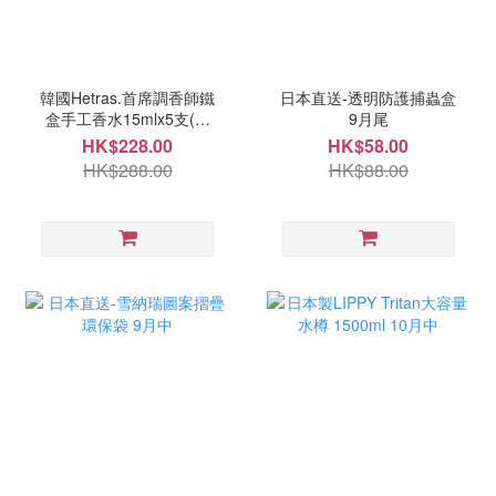
韓國Hetras.首席調香師鐵
日本直送-透明防護捕蟲盒
盒手工香水15mlx5支(單
9月尾
盒) 9月中
HK$228.00
HK$58.00
HK$288.00
HK$88.00