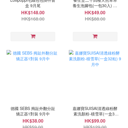
Lollipoppi毛絨包包掛件盲
養生堂二十四種天然草本
盒 9月尾
養生泡腳包(一包30入) 10
月頭
HK$148.00
HK$49.00
HK$168.00
HK$88.00
德國 SEBS 拇趾外翻分趾
嘉娜寶SUISAI清透綠粉酵
矯正器1對裝 9月中
素洗顏粉-積雪草(一盒32
粒) 9月中
HK$38.00
HK$99.00
HK$59.00
HK$129.00