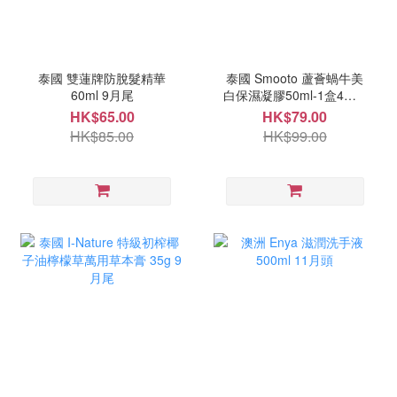
泰國 雙蓮牌防脫髮精華
泰國 Smooto 蘆薈蝸牛美
60ml 9月尾
白保濕凝膠50ml-1盒4包 9
月尾
HK$65.00
HK$79.00
HK$85.00
HK$99.00