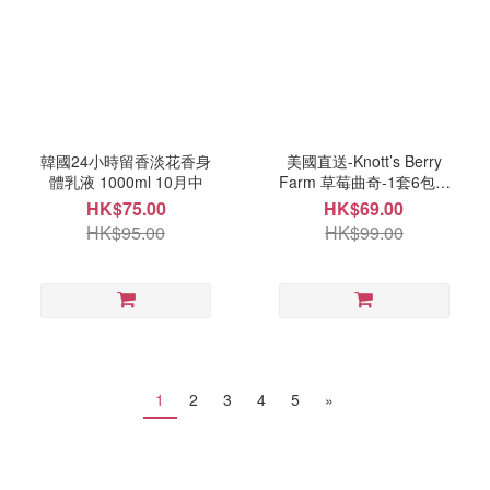
韓國24小時留香淡花香身
美國直送-Knott’s Berry
體乳液 1000ml 10月中
Farm 草莓曲奇-1套6包 9
月尾
HK$75.00
HK$69.00
HK$95.00
HK$99.00
1
2
3
4
5
»