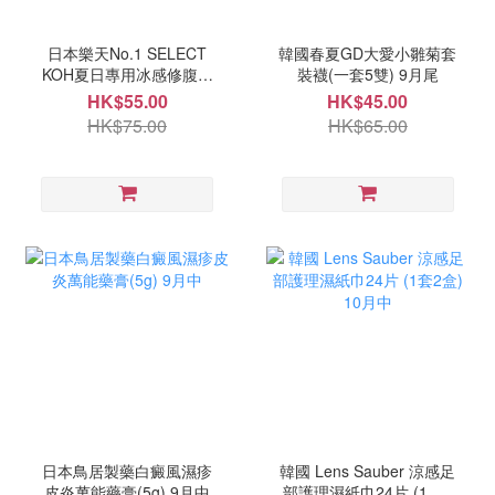
日本樂天No.1 SELECT
韓國春夏GD大愛小雛菊套
KOH夏日專用冰感修腹褲
裝襪(一套5雙) 9月尾
(一套3條) 9月尾
HK$55.00
HK$45.00
HK$75.00
HK$65.00
日本鳥居製藥白癜風濕疹
韓國 Lens Sauber 涼感足
皮炎萬能藥膏(5g) 9月中
部護理濕紙巾24片 (1套2