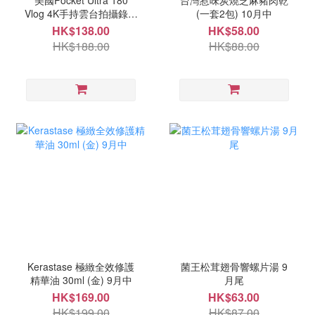
美國Pocket Ultra 180
台灣惹味炭燒芝麻豬肉乾
Vlog 4K手持雲台拍攝錄器
(一套2包) 10月中
10月中
HK$138.00
HK$58.00
HK$188.00
HK$88.00
Kerastase 極緻全效修護
菌王松茸翅骨響螺片湯 9
精華油 30ml (金) 9月中
月尾
HK$169.00
HK$63.00
HK$199.00
HK$87.00