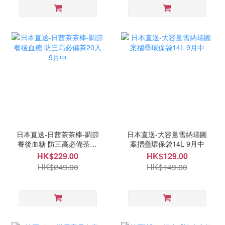
日本直送-日茜茶茶棒-調節
日本直送-大容量雪納瑞圖
餐後血糖 防三高必備茶20
案摺疊環保袋14L 9月中
入 9月中
HK$229.00
HK$129.00
HK$249.00
HK$149.00