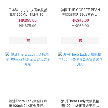
日本製-ほしすみ 香氛抗熱
韓國 THE COFFEE BEAN
噴霧 200ML-1組2件 10月
美式咖啡糖 36g#紫色 10
中
月中
HK$55.00
HK$48.00
HK$75.00
HK$68.00
澳洲Thera Lady大金瓶精
澳洲Thera Lady大銀瓶精
華100ml+24K黃金美容套
華100ml+24K黃金美容套