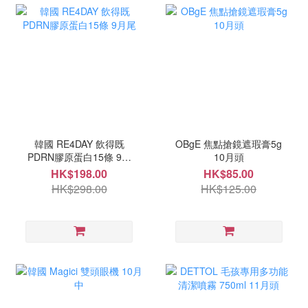
韓國 RE4DAY 飲得既
OBgE 焦點搶鏡遮瑕膏5g
PDRN膠原蛋白15條 9月
10月頭
尾
HK$198.00
HK$85.00
HK$298.00
HK$125.00