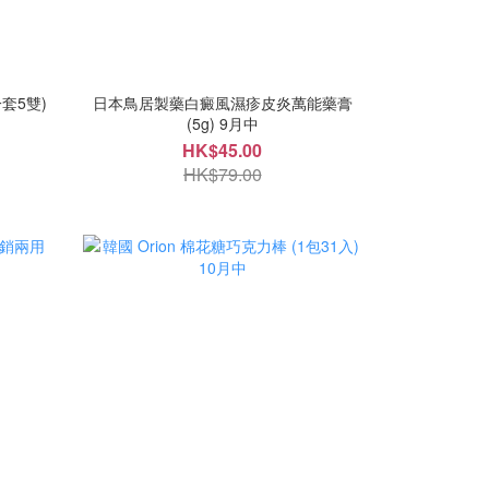
套5雙)
日本鳥居製藥白癜風濕疹皮炎萬能藥膏
(5g) 9月中
HK$45.00
HK$79.00