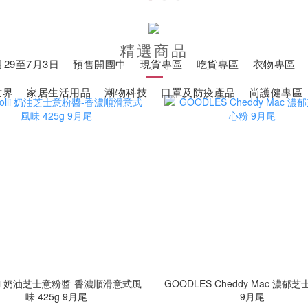
精選商品
29至7月3日
預售開團中
現貨專區
吃貨專區
衣物專區
世界
家居生活用品
潮物科技
口罩及防疫產品
尚護健專區
olli 奶油芝士意粉醬-香濃順滑意式風
GOODLES Cheddy Mac 濃郁
味 425g 9月尾
9月尾