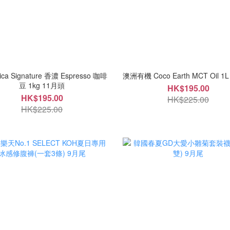
ica Signature 香濃 Espresso 咖啡
澳洲有機 Coco Earth MCT Oil 1
豆 1kg 11月頭
HK$195.00
HK$195.00
HK$225.00
HK$225.00