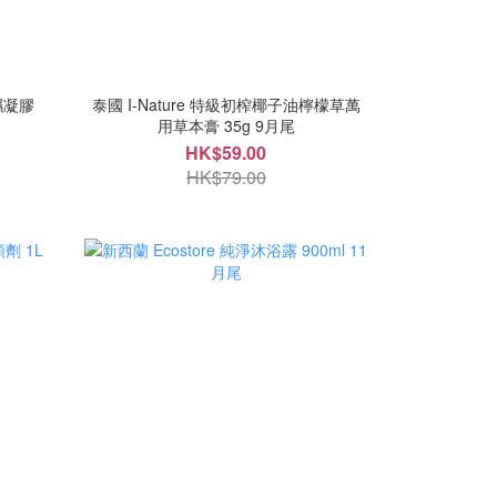
濕凝膠
泰國 I-Nature 特級初榨椰子油檸檬草萬
用草本膏 35g 9月尾
HK$59.00
HK$79.00